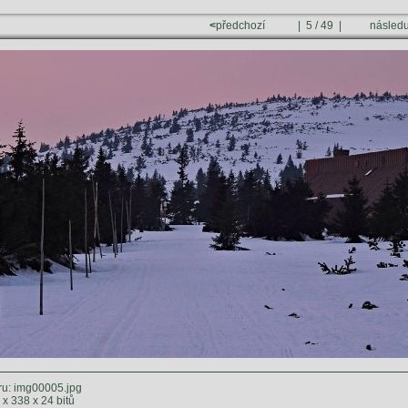
<
předchozí
| 5 / 49 |
následu
u: img00005.jpg
x 338 x 24 bitů