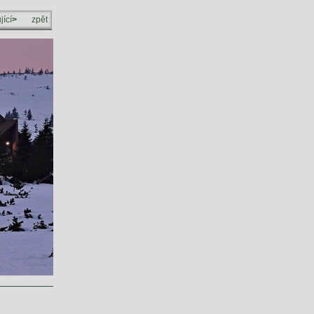
jící
>
zpět