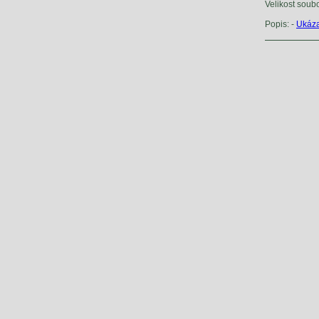
Velikost soub
Popis: -
Ukáza